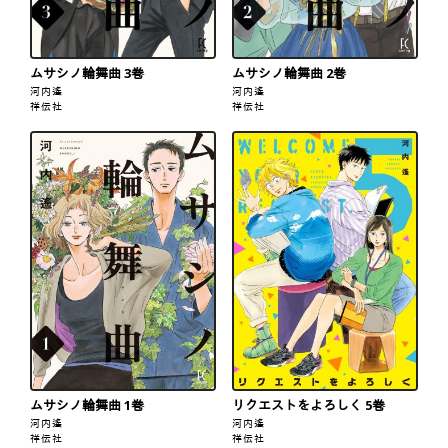
ムサシノ輪舞曲 3巻
ムサシノ輪舞曲 2巻
河内遙
河内遙
祥伝社
祥伝社
ムサシノ輪舞曲 1巻
リクエストをよろしく 5巻
河内遙
河内遙
祥伝社
祥伝社