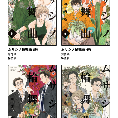
ムサシノ輪舞曲 6巻
ムサシノ輪舞曲 4巻
河内遙
河内遙
祥伝社
祥伝社