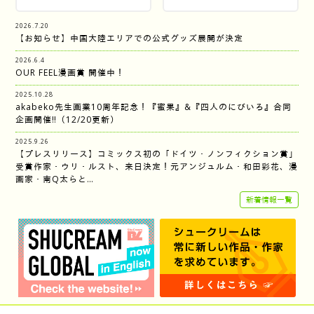
2026.7.20
【お知らせ】中国大陸エリアでの公式グッズ展開が決定
2026.6.4
OUR FEEL漫画賞 開催中！
2025.10.28
akabeko先生画業10周年記念！『蜜果』&『四人のにびいろ』合同
企画開催‼︎（12/20更新）
2025.9.26
【プレスリリース】コミックス初の「ドイツ・ノンフィクション賞」
受賞作家・ウリ・ルスト、来日決定！元アンジュルム・和田彩花、漫
画家・南Q太らと…
新着情報一覧