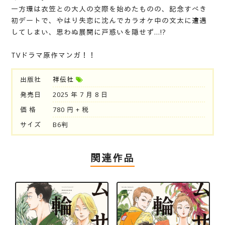
一方環は衣笠との大人の交際を始めたものの、記念すべき
初デートで、やはり失恋に沈んでカラオケ中の文太に遭遇
してしまい、思わぬ展開に戸惑いを隠せず…!?
TVドラマ原作マンガ！！
出版社
祥伝社
発売日
2025 年 7 月 8 日
価 格
780 円 + 税
サイズ
B6判
関連作品