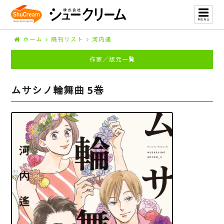
ホーム
既刊リスト
河内遙
作家／版元一覧
ムサシノ輪舞曲 5巻