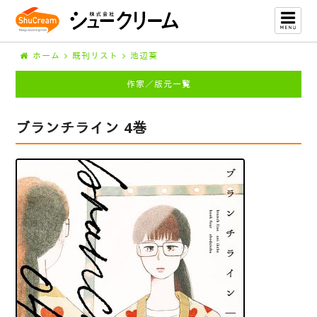
ホーム
既刊リスト
池辺葵
作家／版元一覧
ブランチライン 4巻