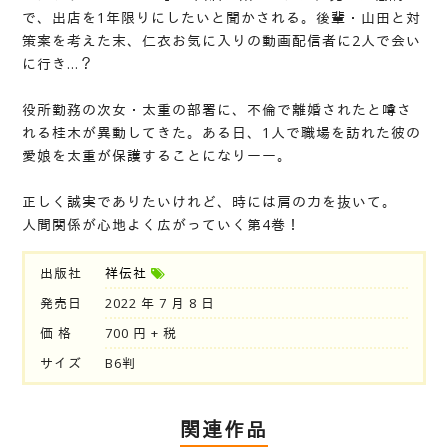
で、出店を1年限りにしたいと聞かされる。後輩・山田と対
策案を考えた末、仁衣お気に入りの動画配信者に2人で会い
に行き…？
役所勤務の次女・太重の部署に、不倫で離婚されたと噂さ
れる桂木が異動してきた。ある日、1人で職場を訪れた彼の
愛娘を太重が保護することになりーー。
正しく誠実でありたいけれど、時には肩の力を抜いて。
人間関係が心地よく広がっていく第4巻！
出版社
祥伝社
発売日
2022 年 7 月 8 日
価 格
700 円 + 税
サイズ
B6判
関連作品