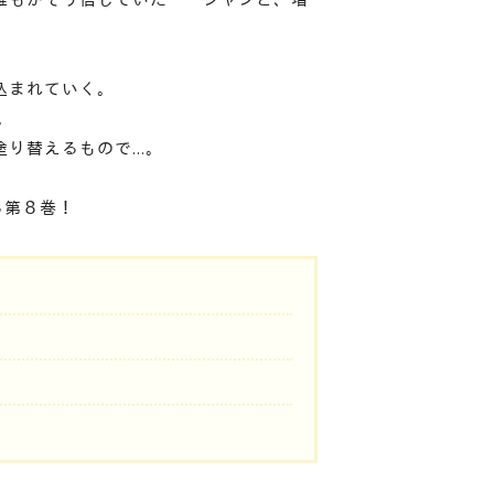
込まれていく。
。
塗り替えるもので…。
る第８巻！