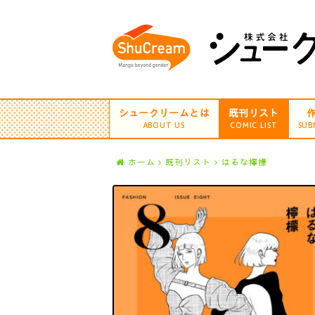
シュークリームとは
既刊リスト
ABOUT US
COMIC LIST
SUB
ホーム
既刊リスト
はるな檸檬