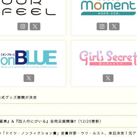
公式グッズ展開が決定
『蜜果』&『四人のにびいろ』合同企画開催‼︎（12/20更新）
の「ドイツ・ノンフィクション賞」受賞作家・ウリ・ルスト、来日決定！元ア