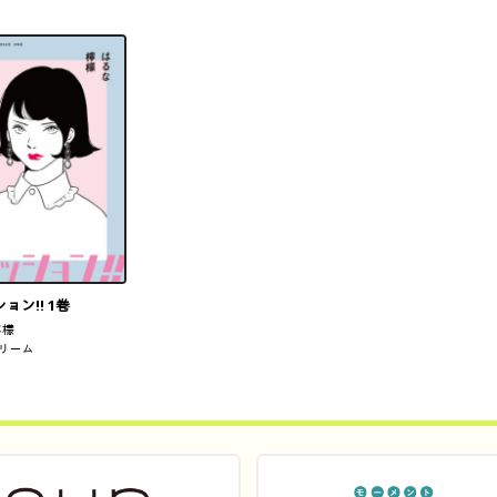
ョン!! 1巻
檸檬
リーム