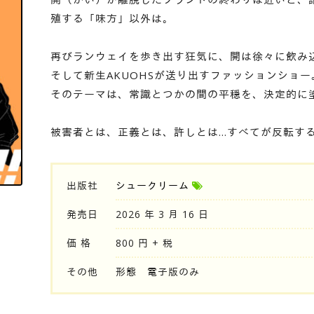
殖する「味方」以外は。
再びランウェイを歩き出す狂気に、開は徐々に飲み
そして新生AKUOHSが送り出すファッションショー
そのテーマは、常識とつかの間の平穏を、決定的に
被害者とは、正義とは、許しとは…すべてが反転す
出版社
シュークリーム
発売日
2026 年 3 月 16 日
価 格
800 円 + 税
その他
形態 電子版のみ