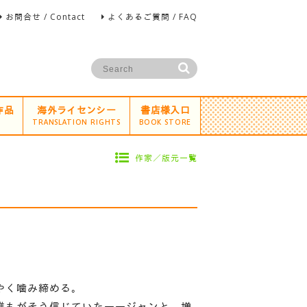
お問合せ / Contact
よくあるご質問 / FAQ
作品
海外ライセンシー
書店様入口
TRANSLATION RIGHTS
BOOK STORE
作家／版元一覧
やく噛み締める。
誰もがそう信じていた――ジャンと、増