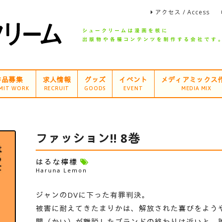
アクセス / Access
作品募集
求人情報
グッズ
イベント
メディアミックス
MIT WORK
RECRUIT
GOODS
EVENT
MEDIA MIX
ファッション!! 8巻
はるな檸檬
Haruna Lemon
ジャンのDVに下った有罪判決。
被害に耐えてきたまりかは、解放された喜びをよう
開（かい）が離脱したブランドの終わりは近いと、