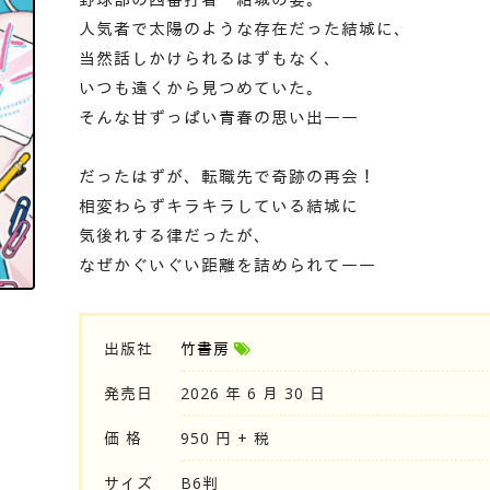
人気者で太陽のような存在だった結城に、
当然話しかけられるはずもなく、
いつも遠くから見つめていた。
そんな甘ずっぱい青春の思い出――
だったはずが、転職先で奇跡の再会！
相変わらずキラキラしている結城に
気後れする律だったが、
なぜかぐいぐい距離を詰められて――
出版社
竹書房
発売日
2026 年 6 月 30 日
価 格
950 円 + 税
サイズ
B6判