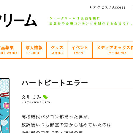
アクセス / Access
作品募集
求人情報
グッズ
イベント
メディアミックス
MIT WORK
RECRUIT
GOODS
EVENT
MEDIA MIX
ハートビートエラー
文川じみ
Fumikawa Jimi
高校時代パソコン部だった律が、
放課後いつも部室の窓から眺めていたのは
野球部の四番打者・結城の姿。