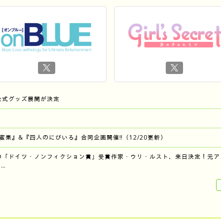
公式グッズ展開が決定
『蜜果』&『四人のにびいろ』合同企画開催‼︎（12/20更新）
の「ドイツ・ノンフィクション賞」受賞作家・ウリ・ルスト、来日決定！元ア
…