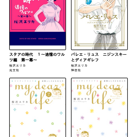
スタアの時代 １～追憶のワル
バレエ・リュス ニジンスキー
ツ編 第一幕～
とディアギレフ
桜沢エリカ
桜沢エリカ
光文社
祥伝社