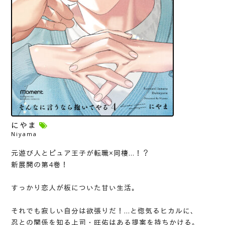
にやま
Niyama
元遊び人とピュア王子が転職×同棲…！？
新展開の第4巻！
すっかり恋人が板についた甘い生活。
それでも寂しい自分は欲張りだ！…と惚気るヒカルに、
忍との関係を知る上司・旺佑はある提案を持ちかける。