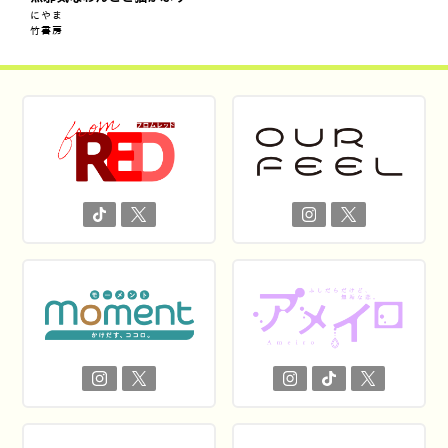
にやま
竹書房