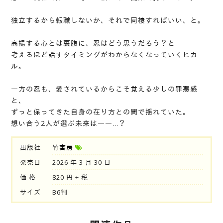
独立するから転職しないか、それで同棲すればいい、と。
高揚する心とは裏腹に、忍はどう思うだろう？と
考えるほど話すタイミングがわからなくなっていくヒカ
ル。
一方の忍も、愛されているからこそ覚える少しの罪悪感
と、
ずっと保ってきた自身の在り方との間で揺れていた。
想い合う2人が選ぶ未来は――…？
出版社
竹書房
発売日
2026 年 3 月 30 日
価 格
820 円 + 税
サイズ
B6判