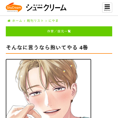
ホーム
既刊リスト
にやま
作家／版元一覧
そんなに言うなら抱いてやる 4巻