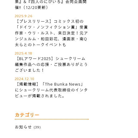
果』&『四人のにびいろ』合同企画開
催‼︎（12/20更新）
2025.9.26
【プレスリリース】コミックス初の
「ドイツ・ノンフィクション賞」受賞
作家・ウリ・ルスト、来日決定！元ア
ンジュルム・和田彩花、漫画家・南Q
太らとのトークイベントも
2025.4.18
【BLアワード2025】シュークリーム
編集作品への応援・ご投票ありがとう
ございました！
2024.12.10
【掲載情報】「The Bunka News」
にシュークリーム代表取締役のインタ
ビューが掲載されました。
カテゴリー
お知らせ
(39)