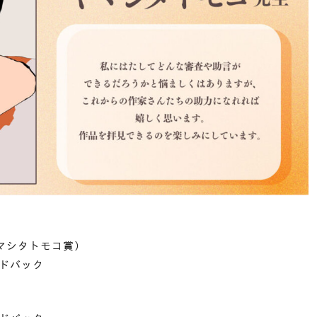
マシタトモコ賞）
ードバック