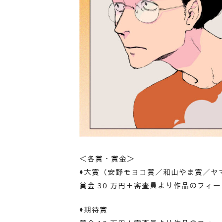
＜各賞・賞金＞
♦大賞（安野モヨコ賞／和山やま賞／ヤ
賞金 30 万円＋審査員より作品のフィ
♦期待賞