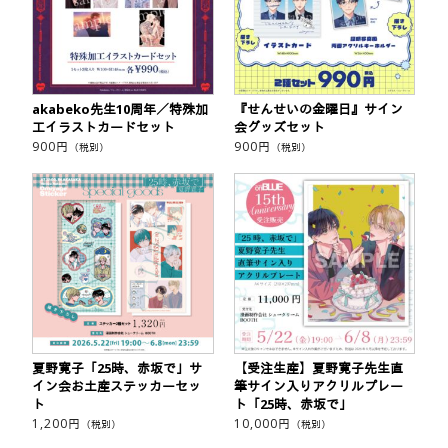
akabeko先生10周年／特殊加
『せんせいの金曜日』サイン
工イラストカードセット
会グッズセット
900
円
900
円
（税別）
（税別）
夏野寛子「25時、赤坂で」サ
【受注生産】夏野寛子先生直
イン会お土産ステッカーセッ
筆サイン入りアクリルプレー
ト
ト「25時、赤坂で」
1,200
円
10,000
円
（税別）
（税別）