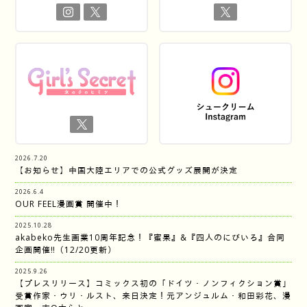
2026.7.20
【お知らせ】中国大陸エリアでの公式グッズ展開が決定
2026.6.4
OUR FEEL漫画賞 開催中！
2025.10.28
akabeko先生画業10周年記念！『蜜果』&『四人のにびいろ』合同
企画開催‼︎（12/20更新）
2025.9.26
【プレスリリース】コミックス初の「ドイツ・ノンフィクション賞」
受賞作家・ウリ・ルスト、来日決定！元アンジュルム・和田彩花、漫