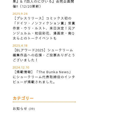
果』&『四人のにびいろ』合同企画開
催‼︎（12/20更新）
2025.9.26
【プレスリリース】コミックス初の
「ドイツ・ノンフィクション賞」受賞
作家・ウリ・ルスト、来日決定！元ア
ンジュルム・和田彩花、漫画家・南Q
太らとのトークイベントも
2025.4.18
【BLアワード2025】シュークリーム
編集作品への応援・ご投票ありがとう
ございました！
2024.12.10
【掲載情報】「The Bunka News」
にシュークリーム代表取締役のインタ
ビューが掲載されました。
カテゴリー
お知らせ
(39)