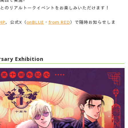
関西で実施♡
先生とのリアルトークイベントをお楽しみいただけます！
HP
、公式X（
onBLUE
・
from RED
）で随時お知らせしま
ary Exhibition