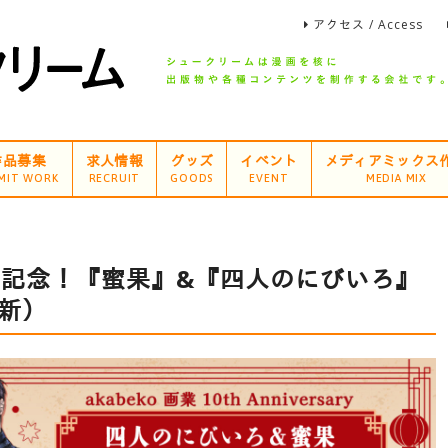
アクセス / Access
作品募集
求人情報
グッズ
イベント
メディアミックス
MIT WORK
RECRUIT
GOODS
EVENT
MEDIA MIX
周年記念！『蜜果』&『四人のにびいろ』
更新）